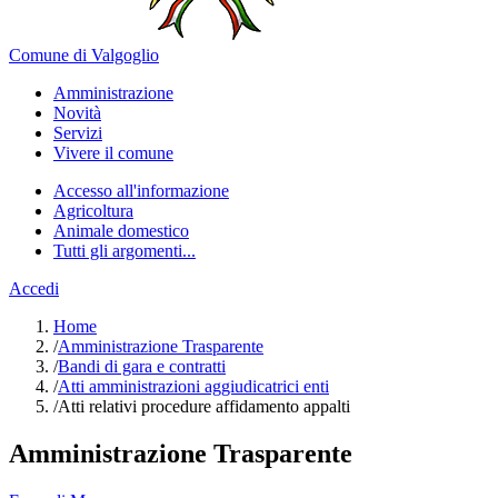
Comune di Valgoglio
Amministrazione
Novità
Servizi
Vivere il comune
Accesso all'informazione
Agricoltura
Animale domestico
Tutti gli argomenti...
Accedi
Home
/
Amministrazione Trasparente
/
Bandi di gara e contratti
/
Atti amministrazioni aggiudicatrici enti
/
Atti relativi procedure affidamento appalti
Amministrazione Trasparente