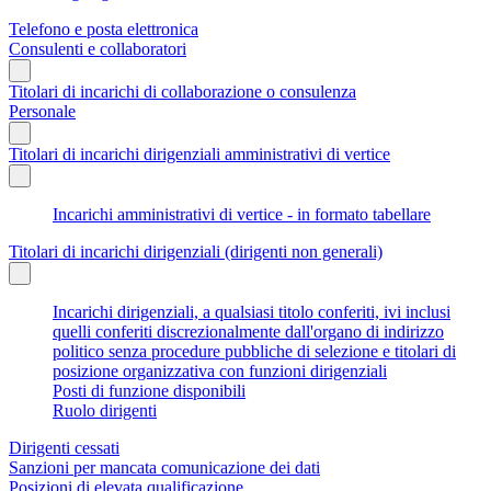
Telefono e posta elettronica
Consulenti e collaboratori
Titolari di incarichi di collaborazione o consulenza
Personale
Titolari di incarichi dirigenziali amministrativi di vertice
Incarichi amministrativi di vertice - in formato tabellare
Titolari di incarichi dirigenziali (dirigenti non generali)
Incarichi dirigenziali, a qualsiasi titolo conferiti, ivi inclusi
quelli conferiti discrezionalmente dall'organo di indirizzo
politico senza procedure pubbliche di selezione e titolari di
posizione organizzativa con funzioni dirigenziali
Posti di funzione disponibili
Ruolo dirigenti
Dirigenti cessati
Sanzioni per mancata comunicazione dei dati
Posizioni di elevata qualificazione