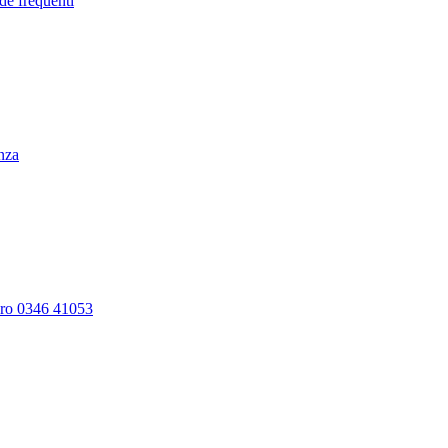
de frequenti
enza
ero 0346 41053