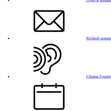
Leggi le doman
Richiedi assist
Chiama il num