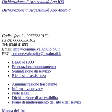
Dichiarazione di Accessibilità App IOS
Dichiarazione di Accessibilità App
Android
Codice fiscale: 00666330162
P.IVA: 00666330162
Tel: 0346 41053
Email:
info@comune.valgoglio.bg.it
PEC:
comune.valgoglio@legalmail.it
Leggi le FAQ
Prenotazione appuntamento
Segnalazione disservizio
Richiesta d'assistenza
Amministrazione trasparente
Informativa privacy
Note legali
Dichiarazione di accessibilità
Piano di miglioramento del sito e dei servizi
Mappa del sito