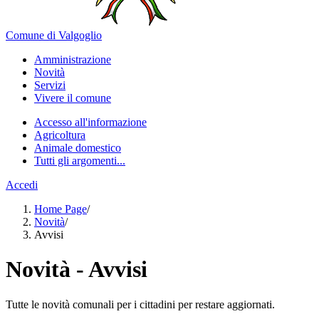
Comune di Valgoglio
Amministrazione
Novità
Servizi
Vivere il comune
Accesso all'informazione
Agricoltura
Animale domestico
Tutti gli argomenti...
Accedi
Home Page
/
Novità
/
Avvisi
Novità - Avvisi
Tutte le novità comunali per i cittadini per restare aggiornati.