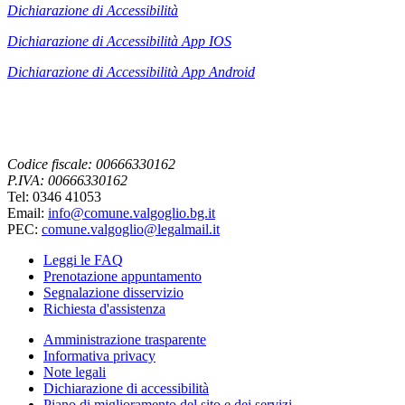
Dichiarazione di Accessibilità
Dichiarazione di Accessibilità App IOS
Dichiarazione di Accessibilità App
Android
Codice fiscale: 00666330162
P.IVA: 00666330162
Tel: 0346 41053
Email:
info@comune.valgoglio.bg.it
PEC:
comune.valgoglio@legalmail.it
Leggi le FAQ
Prenotazione appuntamento
Segnalazione disservizio
Richiesta d'assistenza
Amministrazione trasparente
Informativa privacy
Note legali
Dichiarazione di accessibilità
Piano di miglioramento del sito e dei servizi