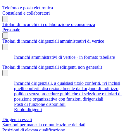
Telefono e posta elettronica
Consulenti e collaboratori
Titolari di incarichi di collaborazione o consulenza
Personale
Titolari di incarichi dirigenziali amministrativi di vertice
Incarichi amministrativi di vertice - in formato tabellare
Titolari di incarichi dirigenziali (dirigenti non generali)
Incarichi dirigenziali, a qualsiasi titolo conferiti, ivi inclusi
quelli conferiti discrezionalmente dall'organo di indirizzo
politico senza procedure pubbliche di selezione e titolari di
posizione organizzativa con funzioni dirigenziali
Posti di funzione disponibili
Ruolo dirigenti
Dirigenti cessati
Sanzioni per mancata comunicazione dei dati
Posizioni di elevata qualificazione