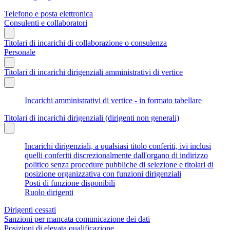
Telefono e posta elettronica
Consulenti e collaboratori
Titolari di incarichi di collaborazione o consulenza
Personale
Titolari di incarichi dirigenziali amministrativi di vertice
Incarichi amministrativi di vertice - in formato tabellare
Titolari di incarichi dirigenziali (dirigenti non generali)
Incarichi dirigenziali, a qualsiasi titolo conferiti, ivi inclusi
quelli conferiti discrezionalmente dall'organo di indirizzo
politico senza procedure pubbliche di selezione e titolari di
posizione organizzativa con funzioni dirigenziali
Posti di funzione disponibili
Ruolo dirigenti
Dirigenti cessati
Sanzioni per mancata comunicazione dei dati
Posizioni di elevata qualificazione