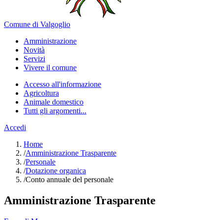
Comune di Valgoglio
Amministrazione
Novità
Servizi
Vivere il comune
Accesso all'informazione
Agricoltura
Animale domestico
Tutti gli argomenti...
Accedi
Home
/
Amministrazione Trasparente
/
Personale
/
Dotazione organica
/
Conto annuale del personale
Amministrazione Trasparente