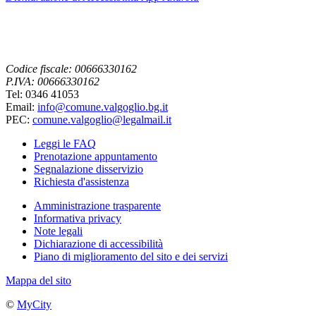
Codice fiscale: 00666330162
P.IVA: 00666330162
Tel: 0346 41053
Email:
info@comune.valgoglio.bg.it
PEC:
comune.valgoglio@legalmail.it
Leggi le FAQ
Prenotazione appuntamento
Segnalazione disservizio
Richiesta d'assistenza
Amministrazione trasparente
Informativa privacy
Note legali
Dichiarazione di accessibilità
Piano di miglioramento del sito e dei servizi
Mappa del sito
©
MyCity