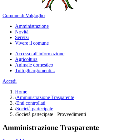
Comune di Valgoglio
Amministrazione
Novità
Servizi
Vivere il comune
Accesso all'informazione
Agricoltura
Animale domestico
Tutti gli argomenti...
Accedi
Home
/
Amministrazione Trasparente
/
Enti controllati
/
Società partecipate
/
Società partecipate - Provvedimenti
Amministrazione Trasparente