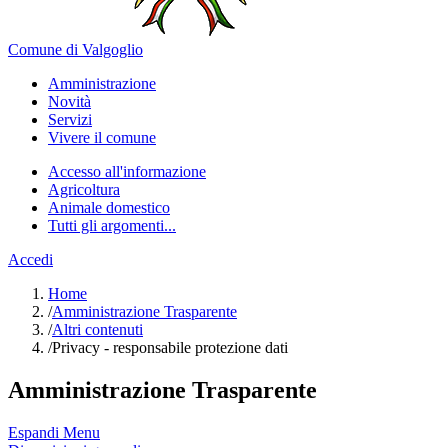
Comune di Valgoglio
Amministrazione
Novità
Servizi
Vivere il comune
Accesso all'informazione
Agricoltura
Animale domestico
Tutti gli argomenti...
Accedi
Home
/
Amministrazione Trasparente
/
Altri contenuti
/
Privacy - responsabile protezione dati
Amministrazione Trasparente
Espandi Menu