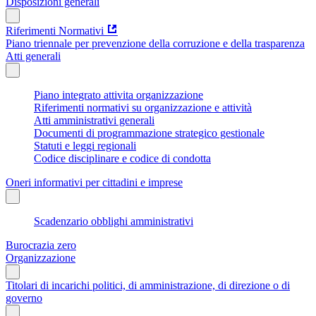
Disposizioni generali
Riferimenti Normativi
Piano triennale per prevenzione della corruzione e della trasparenza
Atti generali
Piano integrato attivita organizzazione
Riferimenti normativi su organizzazione e attività
Atti amministrativi generali
Documenti di programmazione strategico gestionale
Statuti e leggi regionali
Codice disciplinare e codice di condotta
Oneri informativi per cittadini e imprese
Scadenzario obblighi amministrativi
Burocrazia zero
Organizzazione
Titolari di incarichi politici, di amministrazione, di direzione o di
governo