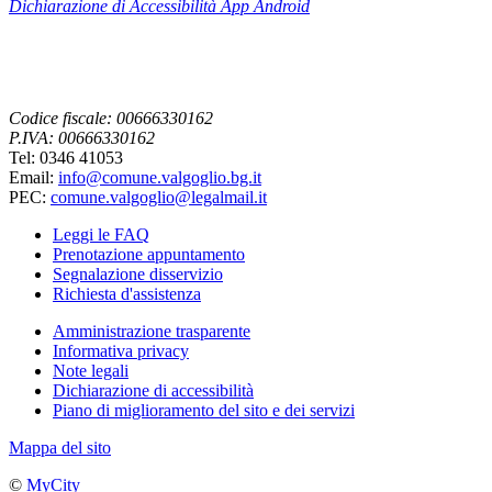
Dichiarazione di Accessibilità App
Android
Codice fiscale: 00666330162
P.IVA: 00666330162
Tel: 0346 41053
Email:
info@comune.valgoglio.bg.it
PEC:
comune.valgoglio@legalmail.it
Leggi le FAQ
Prenotazione appuntamento
Segnalazione disservizio
Richiesta d'assistenza
Amministrazione trasparente
Informativa privacy
Note legali
Dichiarazione di accessibilità
Piano di miglioramento del sito e dei servizi
Mappa del sito
©
MyCity