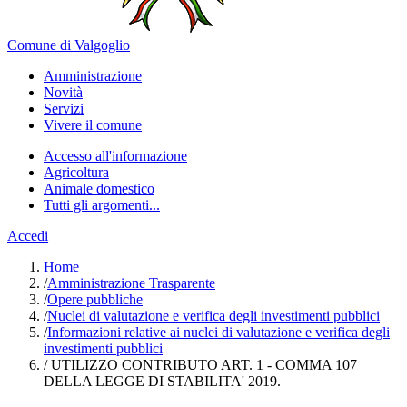
Comune di Valgoglio
Amministrazione
Novità
Servizi
Vivere il comune
Accesso all'informazione
Agricoltura
Animale domestico
Tutti gli argomenti...
Accedi
Home
/
Amministrazione Trasparente
/
Opere pubbliche
/
Nuclei di valutazione e verifica degli investimenti pubblici
/
Informazioni relative ai nuclei di valutazione e verifica degli
investimenti pubblici
/
UTILIZZO CONTRIBUTO ART. 1 - COMMA 107
DELLA LEGGE DI STABILITA' 2019.