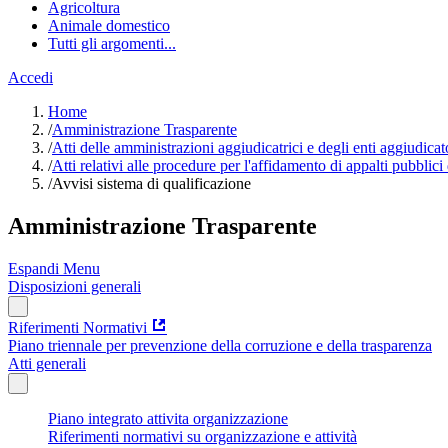
Agricoltura
Animale domestico
Tutti gli argomenti...
Accedi
Home
/
Amministrazione Trasparente
/
Atti delle amministrazioni aggiudicatrici e degli enti aggiudica
/
Atti relativi alle procedure per l'affidamento di appalti pubblici
/
Avvisi sistema di qualificazione
Amministrazione Trasparente
Espandi Menu
Disposizioni generali
Riferimenti Normativi
Piano triennale per prevenzione della corruzione e della trasparenza
Atti generali
Piano integrato attivita organizzazione
Riferimenti normativi su organizzazione e attività