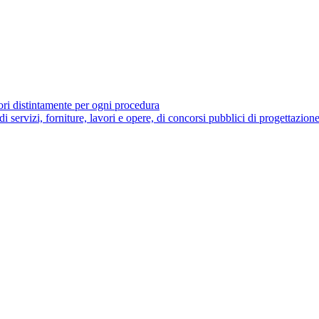
tori distintamente per ogni procedura
 di servizi, forniture, lavori e opere, di concorsi pubblici di progettazion