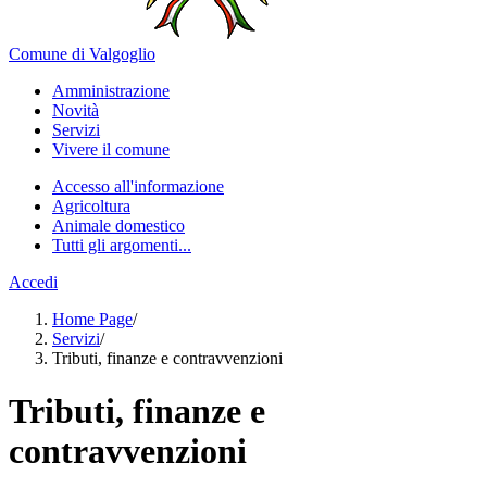
Comune di Valgoglio
Amministrazione
Novità
Servizi
Vivere il comune
Accesso all'informazione
Agricoltura
Animale domestico
Tutti gli argomenti...
Accedi
Home Page
/
Servizi
/
Tributi, finanze e contravvenzioni
Tributi, finanze e
contravvenzioni