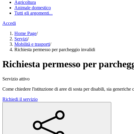
Agricoltura
Animale domestico
Tutti gli argomenti...
Accedi
Home Page
/
Servizi
/
Mobilità e trasporti
/
Richiesta permesso per parcheggio invalidi
Richiesta permesso per parchegg
Servizio attivo
Come chiedere l'istituzione di aree di sosta per disabili, sia generiche
Richiedi il servizio