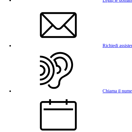
Leggi le doman
Richiedi assist
Chiama il num