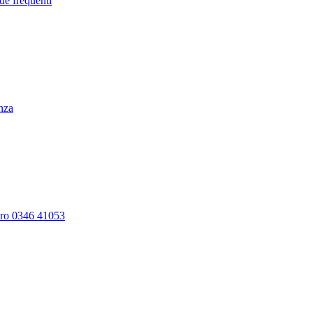
de frequenti
enza
ero 0346 41053