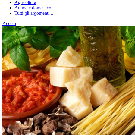
Agricoltura
Animale domestico
Tutti gli argomenti...
Accedi