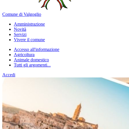
Comune di Valgoglio
Amministrazione
Novità
Servizi
Vivere il comune
Accesso all'informazione
Agricoltura
Animale domestico
Tutti gli argomenti...
Accedi