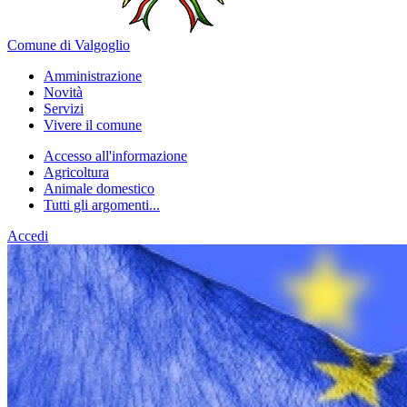
Comune di Valgoglio
Amministrazione
Novità
Servizi
Vivere il comune
Accesso all'informazione
Agricoltura
Animale domestico
Tutti gli argomenti...
Accedi