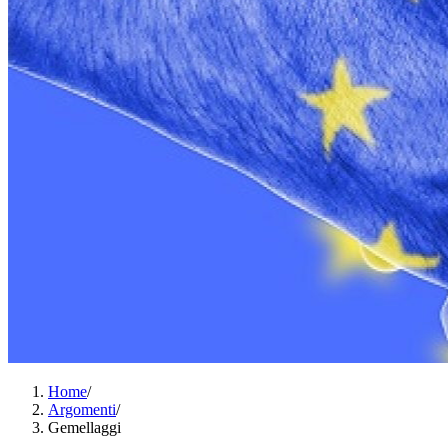
Home
/
Argomenti
/
Gemellaggi