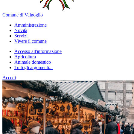
Comune di Valgoglio
Amministrazione
Novità
Servizi
Vivere il comune
Accesso all'informazione
Agricoltura
Animale domestico
Tutti gli argomenti...
Accedi