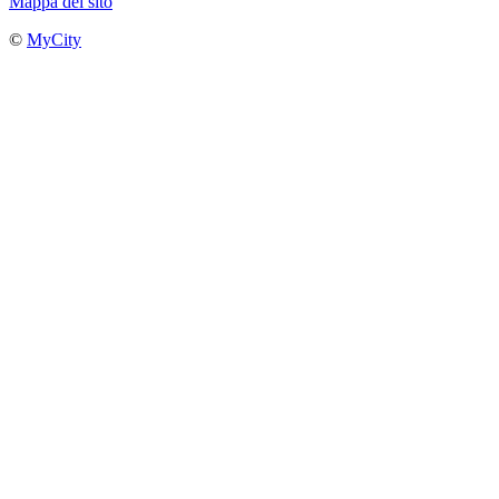
Mappa del sito
©
MyCity